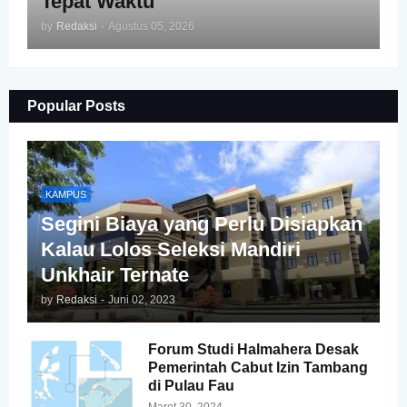
Tepat Waktu
by
Redaksi
-
Agustus 05, 2026
Popular Posts
KAMPUS
Segini Biaya yang Perlu Disiapkan
Kalau Lolos Seleksi Mandiri
Unkhair Ternate
by
Redaksi
-
Juni 02, 2023
Forum Studi Halmahera Desak
Pemerintah Cabut Izin Tambang
di Pulau Fau