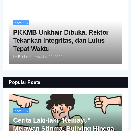
KAMPUS
PKKMB Unkhair Dibuka, Rektor
Tekankan Integritas, dan Lulus
Tepat Waktu
by
Redaksi
-
Agustus 05, 2026
Popular Posts
KAMPUS
Cerita Laki-laki "Kemayu"
Melawan Stigma, Bullying Hingga