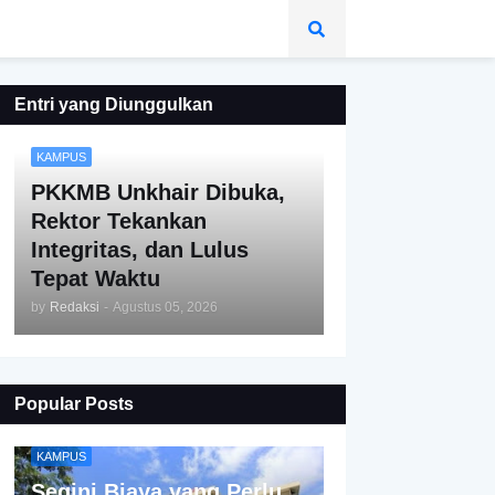
Entri yang Diunggulkan
KAMPUS
PKKMB Unkhair Dibuka,
Rektor Tekankan
Integritas, dan Lulus
Tepat Waktu
by
Redaksi
-
Agustus 05, 2026
Popular Posts
KAMPUS
Segini Biaya yang Perlu