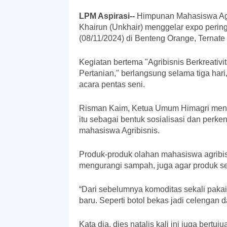
LPM Aspirasi--
Himpunan Mahasiswa Agri
Khairun (Unkhair) menggelar expo pering
(08/11/2024) di Benteng Orange, Ternate
Kegiatan bertema "Agribisnis Berkreati
Pertanian," berlangsung selama tiga har
acara pentas seni.
Risman Kaim, Ketua Umum Himagri mengat
itu sebagai bentuk sosialisasi dan perke
mahasiswa Agribisnis.
Produk-produk olahan mahasiswa agribisn
mengurangi sampah, juga agar produk se
“Dari sebelumnya komoditas sekali paka
baru. Seperti botol bekas jadi celengan d
Kata dia, dies natalis kali ini juga ber