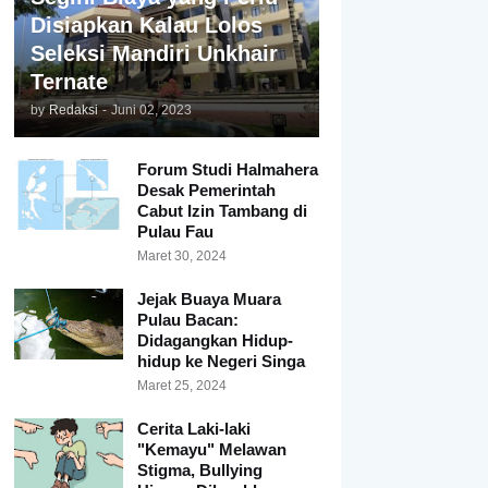
Disiapkan Kalau Lolos
Seleksi Mandiri Unkhair
Ternate
by
Redaksi
-
Juni 02, 2023
Forum Studi Halmahera
Desak Pemerintah
Cabut Izin Tambang di
Pulau Fau
Maret 30, 2024
Jejak Buaya Muara
Pulau Bacan:
Didagangkan Hidup-
hidup ke Negeri Singa
Maret 25, 2024
Cerita Laki-laki
"Kemayu" Melawan
Stigma, Bullying