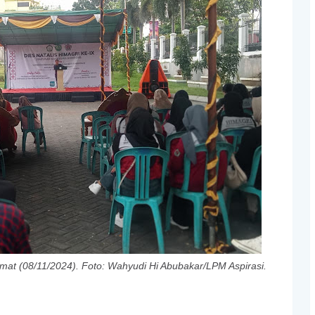
umat (08/11/2024). Foto: Wahyudi Hi Abubakar/LPM Aspirasi.