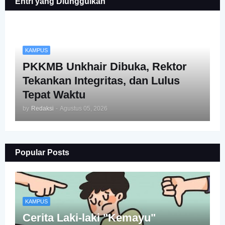
Entri yang Diunggulkan
KAMPUS
PKKMB Unkhair Dibuka, Rektor
Tekankan Integritas, dan Lulus
Tepat Waktu
by
Redaksi
-
Agustus 05, 2026
Popular Posts
KAMPUS
Cerita Laki-laki "Kemayu"