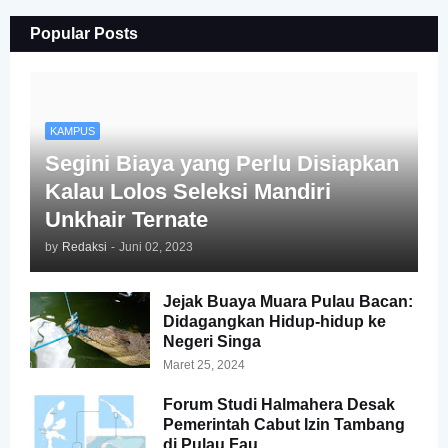
Popular Posts
KAMPUS
Segini Biaya yang Perlu Disiapkan
Kalau Lolos Seleksi Mandiri
Unkhair Ternate
by
Redaksi
-
Juni 02, 2023
Jejak Buaya Muara Pulau Bacan:
Didagangkan Hidup-hidup ke
Negeri Singa
Maret 25, 2024
Forum Studi Halmahera Desak
Pemerintah Cabut Izin Tambang
di Pulau Fau