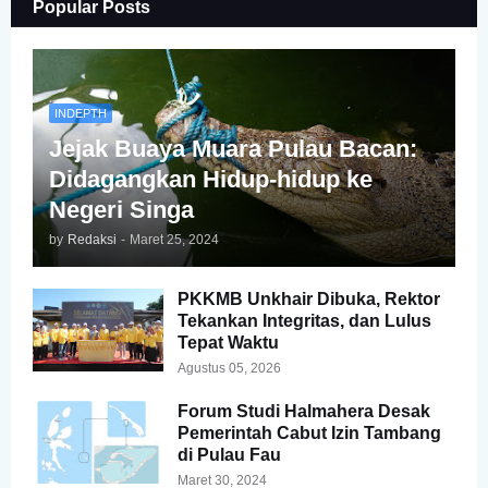
Popular Posts
INDEPTH
Jejak Buaya Muara Pulau Bacan:
Didagangkan Hidup-hidup ke
Negeri Singa
by
Redaksi
-
Maret 25, 2024
PKKMB Unkhair Dibuka, Rektor
Tekankan Integritas, dan Lulus
Tepat Waktu
Agustus 05, 2026
Forum Studi Halmahera Desak
Pemerintah Cabut Izin Tambang
di Pulau Fau
Maret 30, 2024