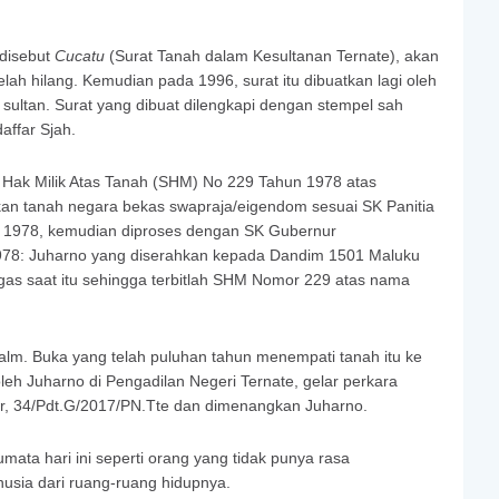
 disebut
Cucatu
(Surat Tanah dalam Kesultanan Ternate), akan
elah hilang. Kemudian pada 1996, surat itu dibuatkan lagi oleh
 sultan. Surat yang dibuat dilengkapi dengan stempel sah
affar Sjah.
 Hak Milik Atas Tanah (SHM) No 229 Tahun 1978 atas
kan tanah negara bekas swapraja/eigendom sesuai SK Panitia
 1978, kemudian diproses dengan SK Gubernur
78: Juharno yang diserahkan kepada Dandim 1501 Maluku
gas saat itu sehingga terbitlah SHM Nomor 229 atas nama
 alm. Buka yang telah puluhan tahun menempati tanah itu ke
leh Juharno di Pengadilan Negeri Ternate, gelar perkara
r, 34/Pdt.G/2017/PN.Tte dan dimenangkan Juharno.
ata hari ini seperti orang yang tidak punya rasa
usia dari ruang-ruang hidupnya.