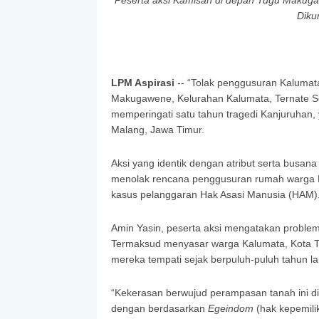
Peserta aksi Kamisan di depan Tugu Makuga
Diku
LPM Aspirasi
-- “Tolak penggusuran Kalumata
Makugawene, Kelurahan Kalumata, Ternate Sela
memperingati satu tahun tragedi Kanjuruhan
Malang, Jawa Timur.
Aksi yang identik dengan atribut serta busana
menolak rencana penggusuran rumah warga K
kasus pelanggaran Hak Asasi Manusia (HAM)
Amin Yasin, peserta aksi mengatakan problem 
Termaksud menyasar warga Kalumata, Kota Te
mereka tempati sejak berpuluh-puluh tahun l
“Kekerasan berwujud perampasan tanah ini d
dengan berdasarkan
Egeindom
(hak kepemili