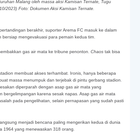
njuruhan Malang oleh massa aksi Kamisan Ternate, Tugu
10/2023) Foto: Dokumen Aksi Kamisan Ternate.
u pertandingan berakhir, suporter Arema FC masuk ke dalam
 bersiap mengevakuasi para pemain kedua tim.
nembakkan gas air mata ke tribune penonton.
Chaos
tak bisa
tadion membuat akses terhambat. Ironis, hanya beberapa
mbuat massa menumpuk dan terjebak di pintu gerbang stadion.
desakan diperparah dengan asap gas air mata yang
on bergelimpangan karena sesak napas. Asap gas air mata
lah pada pengelihatan, selain pernapasan yang sudah pasti
langsung menjadi bencana paling mengerikan kedua di dunia
pada 1964 yang menewaskan 318 orang.