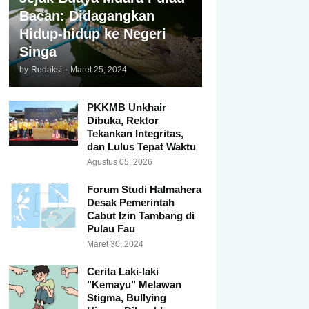
Bacan: Didagangkan
Hidup-hidup ke Negeri
Singa
by
Redaksi
-
Maret 25, 2024
PKKMB Unkhair
Dibuka, Rektor
Tekankan Integritas,
dan Lulus Tepat Waktu
Agustus 05, 2026
Forum Studi Halmahera
Desak Pemerintah
Cabut Izin Tambang di
Pulau Fau
Maret 30, 2024
Cerita Laki-laki
"Kemayu" Melawan
Stigma, Bullying