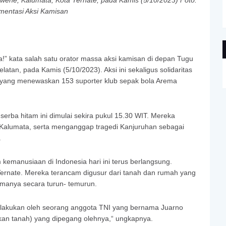
wene, Kalumata, Kota Ternate, pada Kamis (5/10/2023) Foto:
mentasi Aksi Kamisan
!” kata salah satu orator massa aksi kamisan di depan Tugu
tan, pada Kamis (5/10/2023). Aksi ini sekaligus solidaritas
, yang menewaskan 153 suporter klub sepak bola Arema
 serba hitam ini dimulai sekira pukul 15.30 WIT. Mereka
alumata, serta menganggap tragedi Kanjuruhan sebagai
.
kemanusiaan di Indonesia hari ini terus berlangsung.
rnate. Mereka terancam digusur dari tanah dan rumah yang
amanya secara turun- temurun.
ilakukan oleh seorang anggota TNI yang bernama Juarno
kan tanah) yang dipegang olehnya,“ ungkapnya.