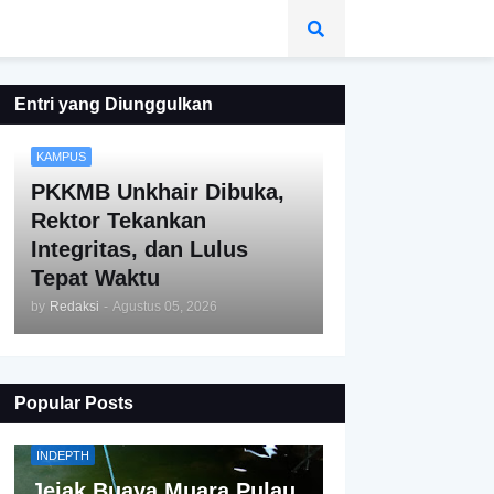
Entri yang Diunggulkan
KAMPUS
PKKMB Unkhair Dibuka,
Rektor Tekankan
Integritas, dan Lulus
Tepat Waktu
by
Redaksi
-
Agustus 05, 2026
Popular Posts
INDEPTH
Jejak Buaya Muara Pulau