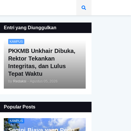
Entri yang Diunggulkan
KAMPUS
PKKMB Unkhair Dibuka,
Rektor Tekankan
Integritas, dan Lulus
Tepat Waktu
by
Redaksi
-
Agustus 05, 2026
Popular Posts
KAMPUS
Segini Biaya yang Perlu