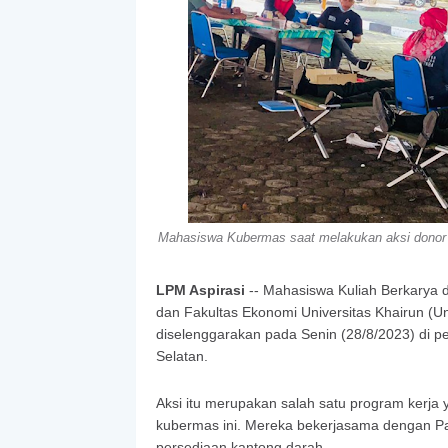
Mahasiswa Kubermas saat melakukan aksi donor da
LPM Aspirasi
-- Mahasiswa Kuliah Berkarya 
dan Fakultas Ekonomi Universitas Khairun (Unk
diselenggarakan pada Senin (28/8/2023) di p
Selatan.
Aksi itu merupakan salah satu program kerj
kubermas ini. Mereka bekerjasama dengan P
persediaan kantong darah.