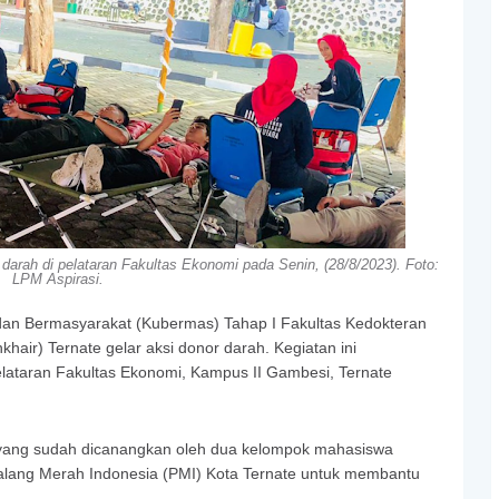
rah di pelataran Fakultas Ekonomi pada Senin, (28/8/2023). Foto:
LPM Aspirasi.
dan Bermasyarakat (Kubermas) Tahap I Fakultas Kedokteran
hair) Ternate gelar aksi donor darah. Kegiatan ini
elataran Fakultas Ekonomi, Kampus II Gambesi, Ternate
a yang sudah dicanangkan oleh dua kelompok mahasiswa
alang Merah Indonesia (PMI) Kota Ternate untuk membantu