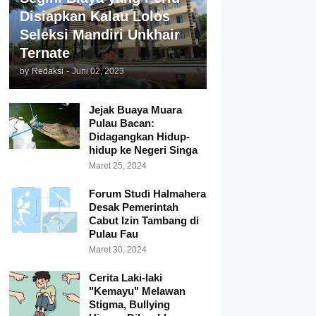
Disiapkan Kalau Lolos
Seleksi Mandiri Unkhair
Ternate
by
Redaksi
-
Juni 02, 2023
Jejak Buaya Muara
Pulau Bacan:
Didagangkan Hidup-
hidup ke Negeri Singa
Maret 25, 2024
Forum Studi Halmahera
Desak Pemerintah
Cabut Izin Tambang di
Pulau Fau
Maret 30, 2024
Cerita Laki-laki
"Kemayu" Melawan
Stigma, Bullying