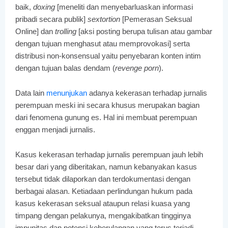
baik,
doxing
[meneliti dan menyebarluaskan informasi
pribadi secara publik]
sextortion
[Pemerasan Seksual
Online] dan
trolling
[aksi posting berupa tulisan atau gambar
dengan tujuan menghasut atau memprovokasi] serta
distribusi non-konsensual yaitu penyebaran konten intim
dengan tujuan balas dendam (
revenge porn
).
Data lain
menunjukan
adanya kekerasan terhadap jurnalis
perempuan meski ini secara khusus merupakan bagian
dari fenomena gunung es. Hal ini membuat perempuan
enggan menjadi jurnalis.
Kasus kekerasan terhadap jurnalis perempuan jauh lebih
besar dari yang diberitakan, namun kebanyakan kasus
tersebut tidak dilaporkan dan terdokumentasi dengan
berbagai alasan. Ketiadaan perlindungan hukum pada
kasus kekerasan seksual ataupun relasi kuasa yang
timpang dengan pelakunya, mengakibatkan tingginya
impunitas dan potensi keberulangan yang terus terjadi.