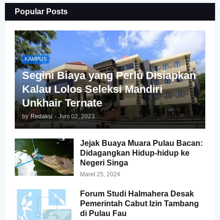
Popular Posts
KAMPUS
Segini Biaya yang Perlu Disiapkan
Kalau Lolos Seleksi Mandiri
Unkhair Ternate
by
Redaksi
-
Juni 02, 2023
Jejak Buaya Muara Pulau Bacan:
Didagangkan Hidup-hidup ke
Negeri Singa
Maret 25, 2024
Forum Studi Halmahera Desak
Pemerintah Cabut Izin Tambang
di Pulau Fau