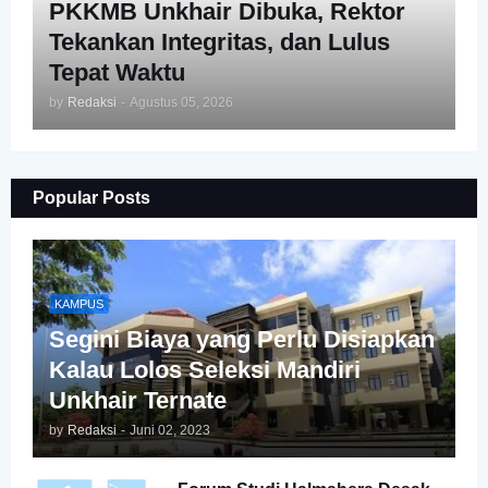
PKKMB Unkhair Dibuka, Rektor
Tekankan Integritas, dan Lulus
Tepat Waktu
by
Redaksi
-
Agustus 05, 2026
Popular Posts
KAMPUS
Segini Biaya yang Perlu Disiapkan
Kalau Lolos Seleksi Mandiri
Unkhair Ternate
by
Redaksi
-
Juni 02, 2023