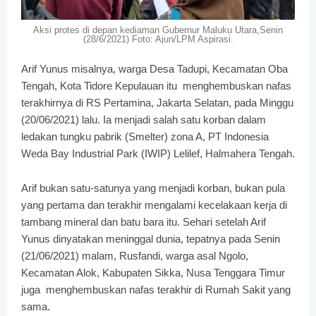
Aksi protes di depan kediaman Gubernur Maluku Utara,Senin
(28/6/2021) Foto: Ajun/LPM Aspirasi.
Arif Yunus misalnya, warga Desa Tadupi, Kecamatan Oba
Tengah, Kota Tidore Kepulauan itu menghembuskan nafas
terakhirnya di RS Pertamina, Jakarta Selatan, pada Minggu
(20/06/2021) lalu. Ia menjadi salah satu korban dalam
ledakan tungku pabrik (Smelter) zona A, PT Indonesia
Weda Bay Industrial Park (IWIP) Lelilef, Halmahera Tengah.
Arif bukan satu-satunya yang menjadi korban, bukan pula
yang pertama dan terakhir mengalami kecelakaan kerja di
tambang mineral dan batu bara itu. Sehari setelah Arif
Yunus dinyatakan meninggal dunia, tepatnya pada Senin
(21/06/2021) malam, Rusfandi, warga asal Ngolo,
Kecamatan Alok, Kabupaten Sikka, Nusa Tenggara Timur
juga menghembuskan nafas terakhir di Rumah Sakit yang
sama.