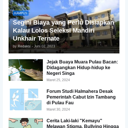
KAMPUS
Segini Biaya yang Perlu Disiapkan
Kalau Lolos Seleksi Mandiri
Unkhair Ternate
by
Redaksi
-
Juni 02, 2023
Jejak Buaya Muara Pulau Bacan:
Didagangkan Hidup-hidup ke
Negeri Singa
Maret 25, 2024
Forum Studi Halmahera Desak
Pemerintah Cabut Izin Tambang
di Pulau Fau
Maret 30, 2024
Cerita Laki-laki "Kemayu"
Melawan Stigma, Bullying Hingga